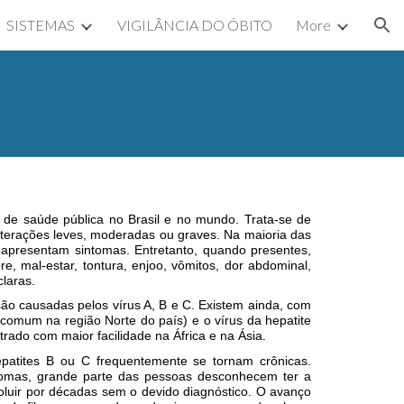
SISTEMAS
VIGILÂNCIA DO ÓBITO
More
ion
 de saúde pública no Brasil e no mundo. Trata-se de
lterações leves, moderadas ou graves. Na maioria das
o apresentam sintomas. Entretanto, quando presentes,
, mal-estar, tontura, enjoo, vômitos, dor abdominal,
claras.
 são causadas pelos vírus A, B e C. Existem ainda, com
 comum na região Norte do país) e o vírus da hepatite
ado com maior facilidade na África e na Ásia.
epatites B ou C frequentemente se tornam crônicas.
omas, grande parte das pessoas desconhecem ter a
oluir por décadas sem o devido diagnóstico. O avanço