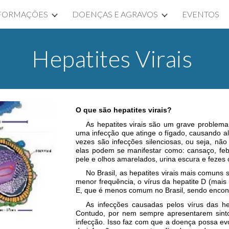
FORMAÇÕES
DOENÇAS E AGRAVOS
EVENTOS
ip to main content
Skip to navigat
Hepatites Virais
O que são hepatites virais?
As hepatites virais são um grave problema
uma infecção que atinge o fígado, causando a
vezes são infecções silenciosas, ou seja, nã
elas podem se manifestar como: cansaço, febre
pele e olhos amarelados, urina escura e fezes 
No Brasil, as hepatites virais mais comuns
menor frequência, o vírus da hepatite D (mais
E, que é menos comum no Brasil, sendo encontr
As infecções causadas pelos vírus das h
Contudo, por nem sempre apresentarem sint
infecção. Isso faz com que a doença possa ev