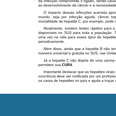
da infecção compromete o fígado, sendo causa
ao desenvolvimento de câncer e à necessidade
O impacto dessas infecções acarreta ap
mundo, seja por infecção aguda, câncer hep
mortalidade da hepatite C, por exemplo, pode 
Atualmente, existem testes rápidos para a
disponíveis no SUS para toda a população. 
uma vez na vida para esses tipos de hepatite
periodicamente.
Além disso, ainda que a hepatite B não ten
maneira universal e gratuita no SUS, nas Unid
Já a hepatite C não dispõe de uma vacina
permitem sua
CURA
.
Importante destacar que as hepatites virais
ocorrência deve ser notificada por um profissi
os casos de hepatites no país e ajuda a traçar d