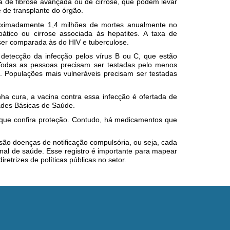
 de fibrose avançada ou de cirrose, que podem levar
 de transplante do órgão.
roximadamente 1,4 milhões de mortes anualmente no
ático ou cirrose associada às hepatites. A taxa de
ser comparada às do HIV e tuberculose.
 detecção da infecção pelos vírus B ou C, que estão
Todas as pessoas precisam ser testadas pelo menos
. Populações mais vulneráveis precisam ser testadas
ha cura, a vacina contra essa infecção é ofertada de
ades Básicas de Saúde.
 que confira proteção. Contudo, há medicamentos que
 são doenças de notificação compulsória, ou seja, cada
onal de saúde. Esse registro é importante para mapear
iretrizes de políticas públicas no setor.