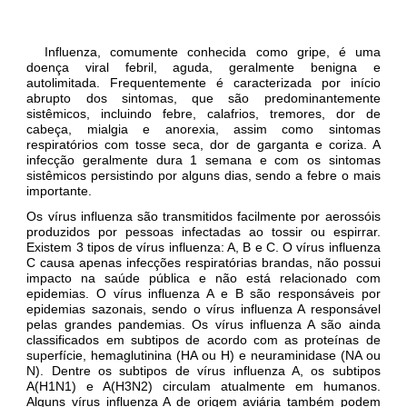
Influenza, comumente conhecida como gripe, é uma
doença viral febril, aguda, geralmente benigna e
autolimitada. Frequentemente é caracterizada por início
abrupto dos sintomas, que são predominantemente
sistêmicos, incluindo febre, calafrios, tremores, dor de
cabeça, mialgia e anorexia, assim como sintomas
respiratórios com tosse seca, dor de garganta e coriza. A
infecção geralmente dura 1 semana e com os sintomas
sistêmicos persistindo por alguns dias, sendo a febre o mais
importante.
Os vírus influenza são transmitidos facilmente por aerossóis
produzidos por pessoas infectadas ao tossir ou espirrar.
Existem 3 tipos de vírus influenza: A, B e C. O vírus influenza
C causa apenas infecções respiratórias brandas, não possui
impacto na saúde pública e não está relacionado com
epidemias. O vírus influenza A e B são responsáveis por
epidemias sazonais, sendo o vírus influenza A responsável
pelas grandes pandemias. Os vírus influenza A são ainda
classificados em subtipos de acordo com as proteínas de
superfície, hemaglutinina (HA ou H) e neuraminidase (NA ou
N). Dentre os subtipos de vírus influenza A, os subtipos
A(H1N1) e A(H3N2) circulam atualmente em humanos.
Alguns vírus influenza A de origem aviária também podem