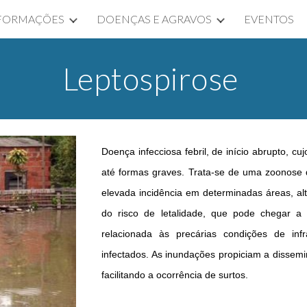
FORMAÇÕES
DOENÇAS E AGRAVOS
EVENTOS
ip to main content
Skip to navigat
Leptospirose
Doença infecciosa febril, de início abrupto, c
até formas graves. Trata-se de uma zoonose 
elevada incidência em determinadas áreas, alt
do risco de letalidade, que pode chegar a
relacionada às precárias condições de infr
infectados. As inundações propiciam a dissemi
facilitando a ocorrência de surtos.