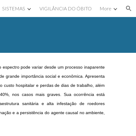
SISTEMAS
VIGILÂNCIA DO ÓBITO
More
ion
ujo espectro pode variar desde um processo inaparente
de grande importância social e econômica. Apresenta
o custo hospitalar e perdas de dias de trabalho, além
 40%, nos casos mais graves. Sua ocorrência está
aestrutura sanitária e alta infestação de roedores
nação e a persistência do agente causal no ambiente,