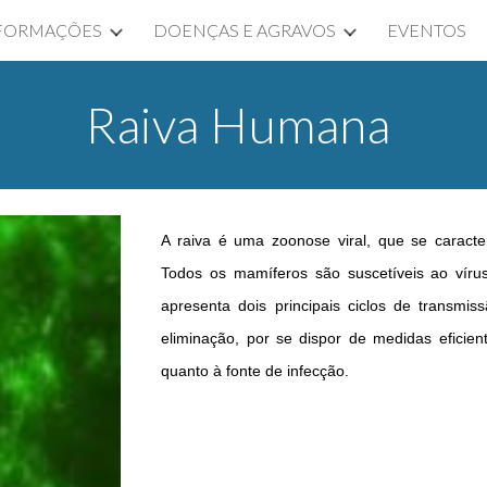
FORMAÇÕES
DOENÇAS E AGRAVOS
EVENTOS
ip to main content
Skip to navigat
Raiva Humana
A raiva é uma zoonose viral, que se caracte
Todos os mamíferos são suscetíveis ao vírus
apresenta dois principais ciclos de transmis
eliminação, por se dispor de medidas eficie
quanto à fonte de infecção.