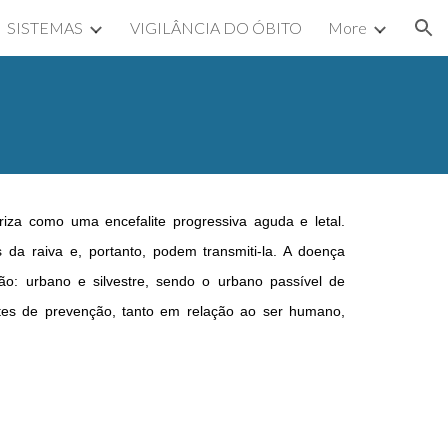
SISTEMAS
VIGILÂNCIA DO ÓBITO
More
ion
riza como uma encefalite progressiva aguda e letal.
 da raiva e, portanto, podem transmiti-la. A doença
são: urbano e silvestre, sendo o urbano passível de
ntes de prevenção, tanto em relação ao ser humano,